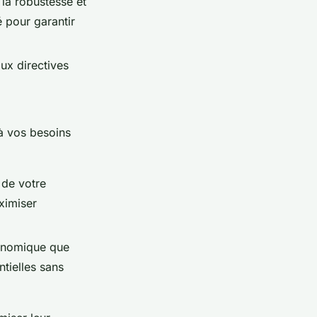
 la robustesse et
 pour garantir
ux directives
 à vos besoins
 de votre
ximiser
conomique que
tielles sans