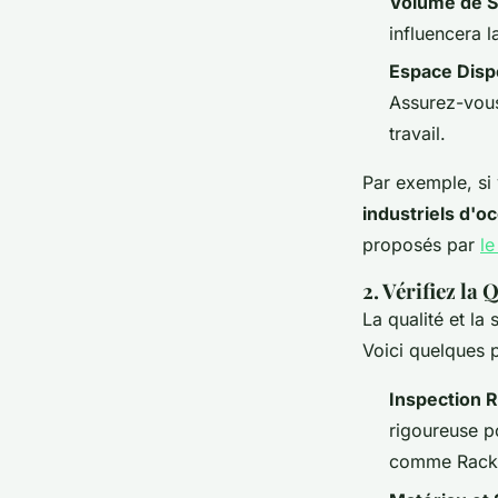
Volume de 
influencera 
Espace Disp
Assurez-vous
travail.
Par exemple, si
industriels d'o
proposés par
le
2. Vérifiez la 
La qualité et la
Voici quelques po
Inspection 
rigoureuse po
comme Rack O