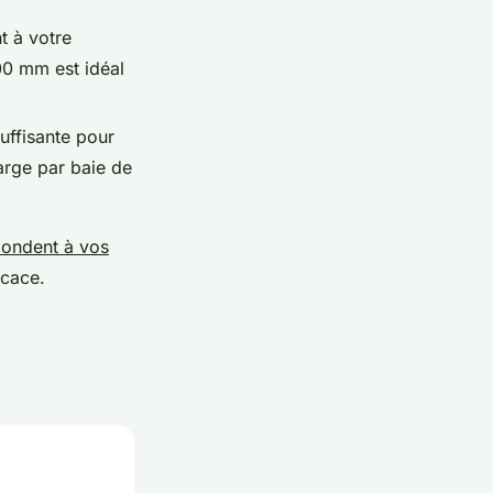
t à votre
00 mm est idéal
uffisante pour
arge par baie de
pondent à vos
icace.