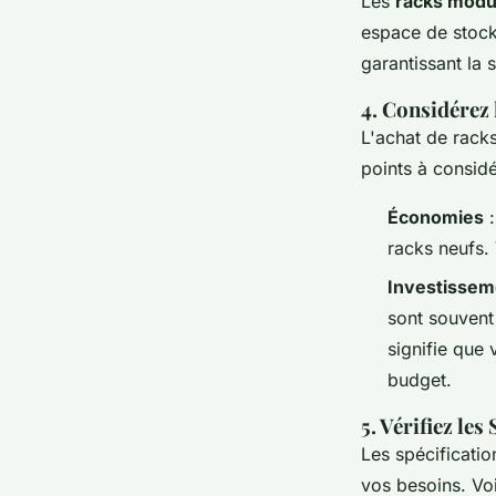
Les
racks modu
espace de stocka
garantissant la s
4. Considérez 
L'achat de racks
points à considé
Économies
:
racks neufs.
Investissem
sont souvent 
signifie que
budget.
5. Vérifiez le
Les spécificatio
vos besoins. Voi