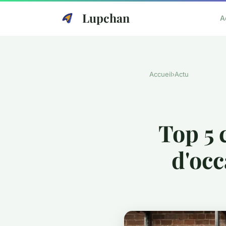
Lupchan
A
Accueil
›
Actu
Top 5 
d'occ