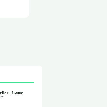
lle mci sante
 ?