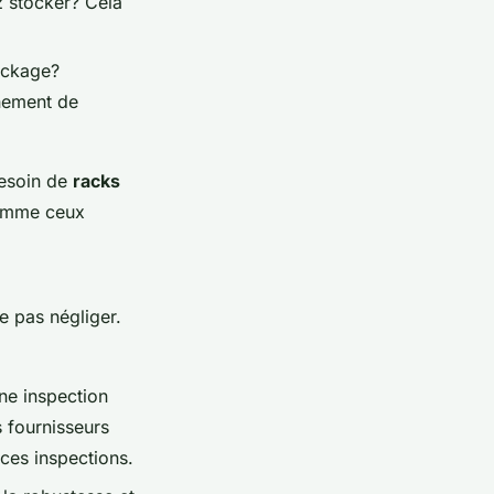
z stocker? Cela
ockage?
nnement de
besoin de
racks
comme ceux
e pas négliger.
ne inspection
s fournisseurs
ces inspections.