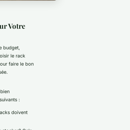
ur Votre
e budget,
isir le rack
our faire le bon
sée.
 bien
uivants :
racks doivent