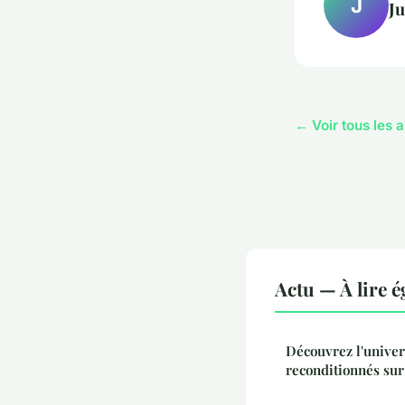
J
Ju
← Voir tous les a
Actu — À lire 
Découvrez l'unive
reconditionnés su