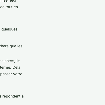
miser leur
ace tout en
i quelques
hers que les
s chers, ils
 terme. Cela
épasser votre
ls répondent à