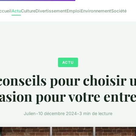
ccueil
Actu
Culture
Divertissement
Emploi
Environnement
Société
ACTU
conseils pour choisir 
asion pour votre entr
Julien
•
10 décembre 2024
•
3 min de lecture