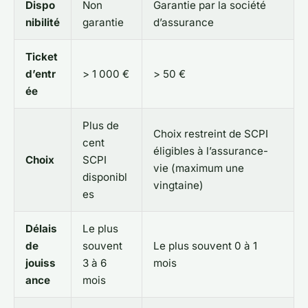
Dispo
Non
Garantie par la société
nibilité
garantie
d’assurance
Ticket
d’entr
> 1 000 €
> 50 €
ée
Plus de
Choix restreint de SCPI
cent
éligibles à l’assurance-
Choix
SCPI
vie (maximum une
disponibl
vingtaine)
es
Délais
Le plus
de
souvent
Le plus souvent 0 à 1
jouiss
3 à 6
mois
ance
mois