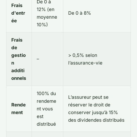
De 0 à
Frais
12% (en
d'entr
De 0 à 8%
moyenne
ée
10%)
Frais
de
gestio
> 0,5% selon
–
n
l’assurance-vie
additi
onnels
100% du
L’assureur peut se
rendeme
Rende
réserver le droit de
nt vous
ment
conserver jusqu’à 15%
est
des dividendes distribués
distribué