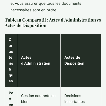
et vous assurer que tous les documents
nécessaires sont en ordre.
Tableau Comparatif : Actes d’Administration vs
Actes de Disposition
C
ar
ac
té
Actes
Actes de
ris
d’Administration
Disposition
ti
qu
es
Po
Gestion courante du
Décisions
rt
bien
importantes
ée