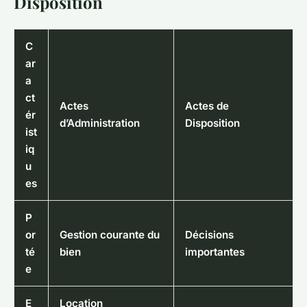
Disposition
C
ar
a
ct
Actes
Actes de
ér
d’Administration
Disposition
ist
iq
u
es
P
or
Gestion courante du
Décisions
té
bien
importantes
e
E
Location