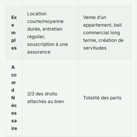
Location
Ex
Vente d’un
courte/moyenne
e
appartement, bail
durée, entretien
m
commercial long
régulier,
pl
terme, création de
souscription à une
es
servitudes
assurance
A
cc
or
d
2/3 des droits
N
Totalité des parts
attachés au bien
éc
es
sa
ire