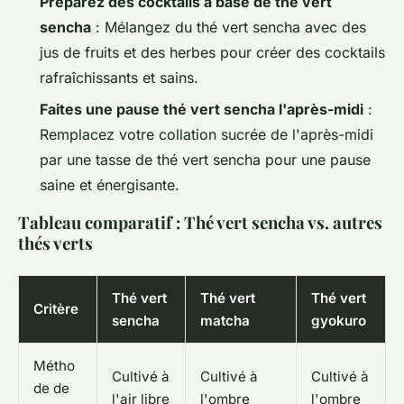
Préparez des cocktails à base de thé vert
sencha
: Mélangez du thé vert sencha avec des
jus de fruits et des herbes pour créer des cocktails
rafraîchissants et sains.
Faites une pause thé vert sencha l'après-midi
:
Remplacez votre collation sucrée de l'après-midi
par une tasse de thé vert sencha pour une pause
saine et énergisante.
Tableau comparatif : Thé vert sencha vs. autres
thés verts
Thé vert
Thé vert
Thé vert
Critère
sencha
matcha
gyokuro
Métho
Cultivé à
Cultivé à
Cultivé à
de de
l'air libre
l'ombre
l'ombre