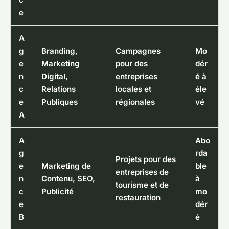
e
A
g
Branding,
Campagnes
Mo
e
Marketing
pour des
dér
n
Digital,
entreprises
é à
c
Relations
locales et
éle
e
Publiques
régionales
vé
A
A
Abo
g
rda
Projets pour des
e
Marketing de
ble
entreprises de
n
Contenu, SEO,
à
tourisme et de
c
Publicité
mo
restauration
e
dér
B
é