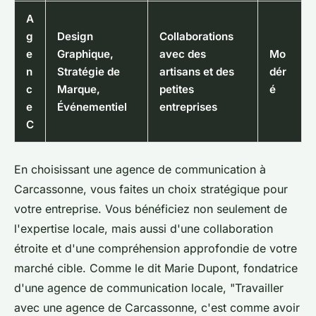
A
g
Design
Collaborations
e
Graphique,
avec des
Mo
n
Stratégie de
artisans et des
dér
c
Marque,
petites
é
e
Événementiel
entreprises
C
En choisissant une agence de communication à
Carcassonne, vous faites un choix stratégique pour
votre entreprise. Vous bénéficiez non seulement de
l'expertise locale, mais aussi d'une collaboration
étroite et d'une compréhension approfondie de votre
marché cible. Comme le dit
Marie Dupont
, fondatrice
d'une agence de communication locale,
"Travailler
avec une agence de Carcassonne, c'est comme avoir