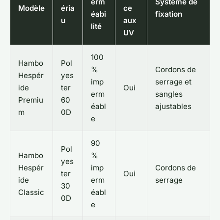
erm
Système de
Modèle
éria
ce
éabi
fixation
u
aux
lité
UV
100
Hambo
Pol
%
Cordons de
Hespér
yes
imp
serrage et
ide
ter
Oui
erm
sangles
Premiu
60
éabl
ajustables
m
0D
e
90
Pol
Hambo
%
yes
Hespér
imp
Cordons de
ter
Oui
ide
erm
serrage
30
Classic
éabl
0D
e