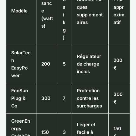
sanc
s
ques
appr
Modèle
e
(
supplément
oxim
(watt
k
aires
atif
s)
g
)
SolarTec
Régulateur
h
200
200
5
de charge
EasyPo
€
inclus
wer
EcoSun
Protection
300
Plug &
300
7
contre les
€
Go
surcharges
GreenEn
Léger et
ergy
150
150
3
facile à