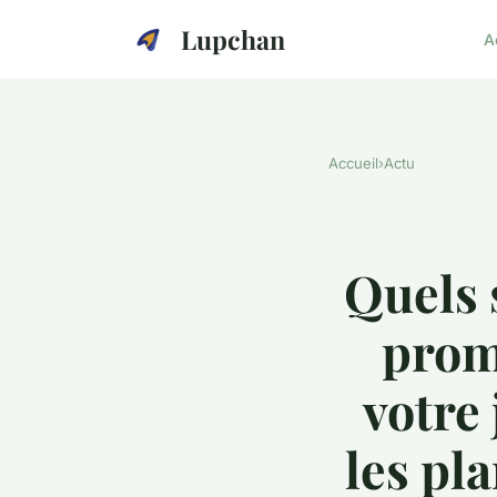
Lupchan
A
Accueil
›
Actu
Quels 
prom
votre 
les pla