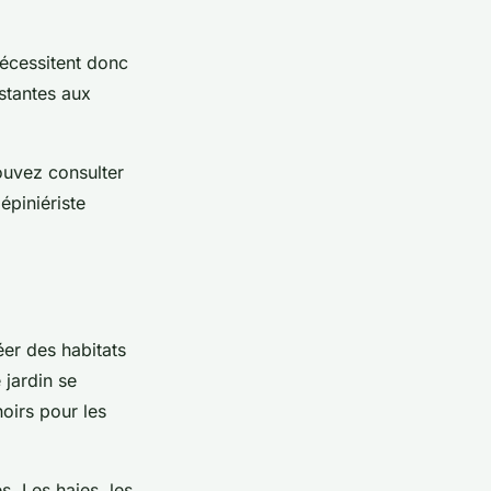
nécessitent donc
istantes aux
ouvez consulter
épiniériste
éer des habitats
 jardin se
oirs pour les
s. Les haies, les