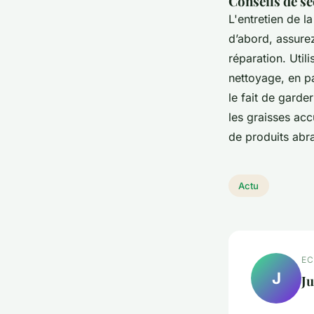
Conseils de séc
L'entretien de l
d’abord, assure
réparation. Util
nettoyage, en pa
le fait de garde
les graisses acc
de produits abr
Actu
EC
J
Ju