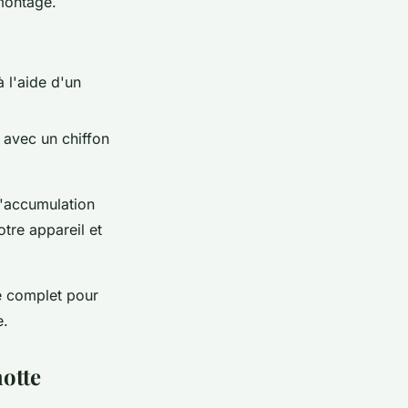
emontage.
 l'aide d'un
r avec un chiffon
 l'accumulation
otre appareil et
le complet pour
e.
hotte