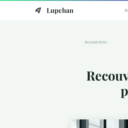
Lupchan
A
Accueil
›
Actu
Recouvr
p