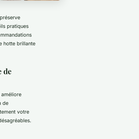
 préserve
ls pratiques
ecommandations
 hotte brillante
e de
l améliore
n de
ctement votre
désagréables.