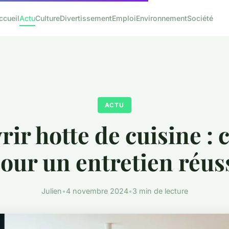
ccueil
Actu
Culture
Divertissement
Emploi
Environnement
Société
ACTU
ir hotte de cuisine : 
our un entretien réus
Julien
•
4 novembre 2024
•
3 min de lecture