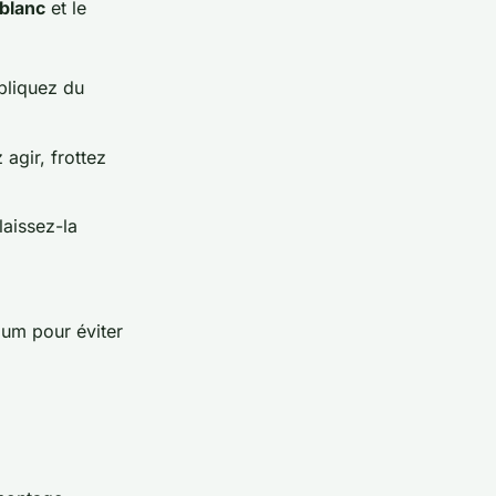
 blanc
et le
ppliquez du
 agir, frottez
laissez-la
ium pour éviter